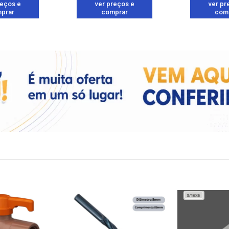
reços e
ver preços e
ver pr
prar
comprar
com