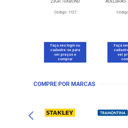
BRANCO 50G
23GR TEKBOND
ADELBRAS 
o: 26557
Código: 1127
Código
u login ou
Faça seu login ou
Faça seu
e-se para
cadastre-se para
cadastr
reços e
ver preços e
ver p
mprar
comprar
com
COMPRE POR MARCAS