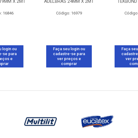
19MM X 2MT
ADELBRAS 24MM X 2MT
TEKBOND 
: 16846
Código: 16979
Código
 login ou
Faça seu login ou
Faça seu
e-se para
cadastre-se para
cadastre
reços e
ver preços e
ver pr
prar
comprar
com