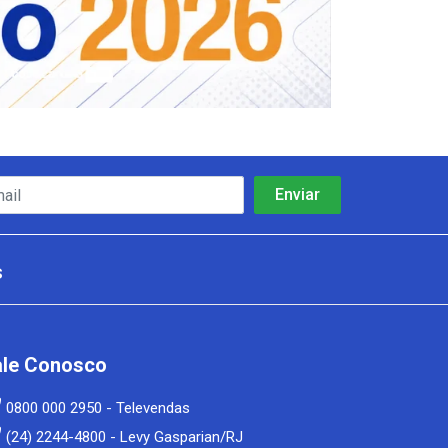
s
ale Conosco
0800 000 2950 - Televendas
(24) 2244-4800 - Levy Gasparian/RJ