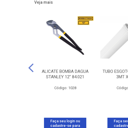
Veja mais
R LUX2 1S 10A
ALICATE BOMBA DAGUA
TUBO ESGOT
 BRANCO
STANLEY 12” 84.021
3MT 
A 57145/001
Código: 1028
Código
o: 16925
u login ou
Faça seu login ou
Faça seu
e-se para
cadastre-se para
cadastr