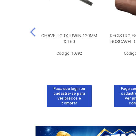
 BLUKIT 1,5M
CHAVE TORX IRWIN 120MM
REGISTRO E
/GAS
X T60
ROSCAVEL 
o: 32313
Código: 10392
Código
u login ou
Faça seu login ou
Faça seu
e-se para
cadastre-se para
cadastr
reços e
ver preços e
ver p
mprar
comprar
com