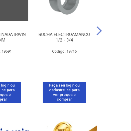
INADA IRWIN
BUCHA ELECTROAMANCO
ACABA
MM
1/2 - 3/4
ELECTROAMANC
: 19591
Código: 19716
Código:
 login ou
Faça seu login ou
Faça seu 
-se para
cadastre-se para
cadastre
eços e
ver preços e
ver pr
prar
comprar
comp