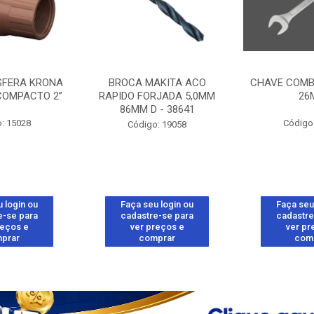
SFERA KRONA
BROCA MAKITA ACO
CHAVE COMB
COMPACTO 2”
RAPIDO FORJADA 5,0MM
26
86MM D - 38641
: 15028
Código
Código: 19058
 login ou
Faça seu login ou
Faça seu
e-se para
cadastre-se para
cadastre
reços e
ver preços e
ver pr
prar
comprar
com