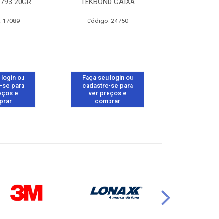
793 20GR
TEKBOND CAIXA
TEKBOND 
: 17089
Código: 24750
Código:
 login ou
Faça seu login ou
Faça seu 
-se para
cadastre-se para
cadastre
eços e
ver preços e
ver pr
prar
comprar
comp