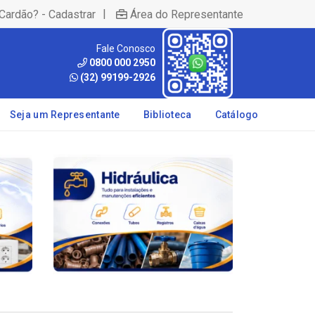
|
Cardão? - Cadastrar
Área do Representante
Fale Conosco
0800 000 2950
(32) 99199-2926
Seja um Representante
Biblioteca
Catálogo