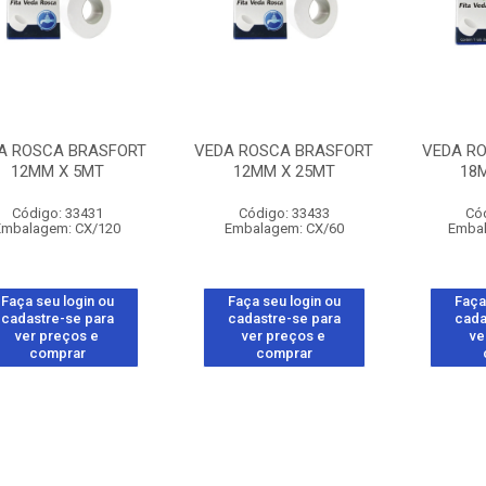
A ROSCA BRASFORT
VEDA ROSCA BRASFORT
VEDA R
12MM X 5MT
12MM X 25MT
18
Código: 33431
Código: 33433
Có
Embalagem: CX/120
Embalagem: CX/60
Embal
Faça seu login ou
Faça seu login ou
Faça
cadastre-se para
cadastre-se para
cada
ver preços e
ver preços e
ve
comprar
comprar