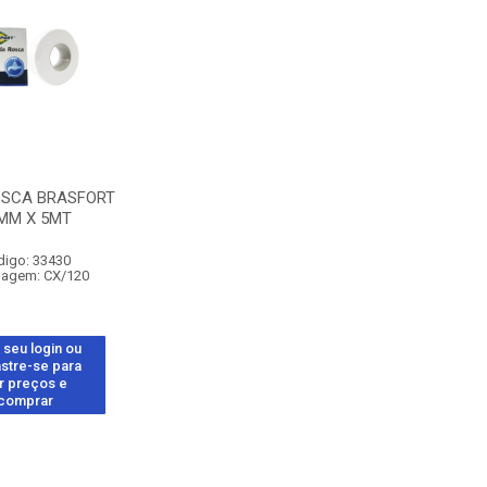
OSCA BRASFORT
MM X 5MT
digo: 33430
agem: CX/120
 seu login ou
stre-se para
r preços e
comprar