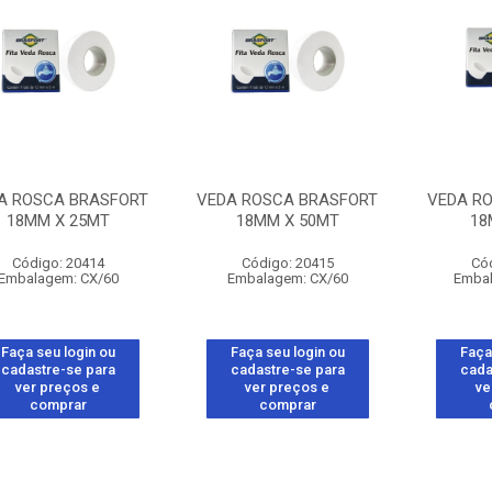
A ROSCA BRASFORT
VEDA ROSCA BRASFORT
VEDA R
18MM X 25MT
18MM X 50MT
18
Código: 20414
Código: 20415
Có
Embalagem: CX/60
Embalagem: CX/60
Embal
Faça seu login ou
Faça seu login ou
Faça
cadastre-se para
cadastre-se para
cada
ver preços e
ver preços e
ve
comprar
comprar