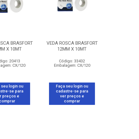
OSCA BRASFORT
VEDA ROSCA BRASFORT
MM X 10MT
12MM X 10MT
digo: 20413
Código: 33432
agem: CX/120
Embalagem: CX/120
 seu login ou
Faça seu login ou
stre-se para
cadastre-se para
r preços e
ver preços e
comprar
comprar