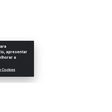
para
io, apresentar
elhorar a
e Cookies