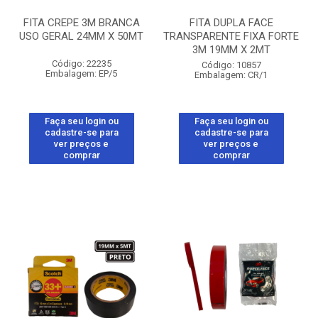
FITA CREPE 3M BRANCA
FITA DUPLA FACE
USO GERAL 24MM X 50MT
TRANSPARENTE FIXA FORTE
3M 19MM X 2MT
Código: 22235
Código: 10857
Embalagem: EP/5
Embalagem: CR/1
Faça seu login ou
Faça seu login ou
cadastre-se para
cadastre-se para
ver preços e
ver preços e
comprar
comprar