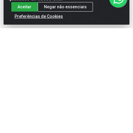
Aceitar
Negar não essenciais
Preferências de Cookies
FITA ISOLANTE 3M
FITA CREPE 3M AMARELA
IMPERIAL VERDE 10MT
AUTOMOTIVO 18MM X 40MT
Código: 5802
Código: 29592
Embalagem: EP/10
Embalagem: PT/12
Faça seu login ou
Faça seu login ou
cadastre-se para
cadastre-se para