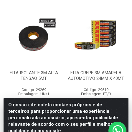
FITA ISOLANTE 3M ALTA
FITA CREPE 3M AMARELA
TENSAO 5MT
AUTOMOTIVO 24MM X 40MT
Código: 29269
Código: 29619
Embalagem: UN/1
Embalagem: PT/9
O nosso site coleta cookies próprios e de
terceiros para proporcionar uma experiência
Faça seu login ou
Faça seu login ou
personalizada ao usuário, apresentar publicidade
cadastre-se para
cadastre-se para
ver preços e
ver preços e
relevante de acordo com o seu perfil e melhorar a
comprar
comprar
qualidade do nosso site.