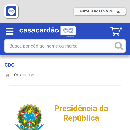
Baixe já nosso APP
0
CDC
INÍCIO
CDC
Presidência da
República