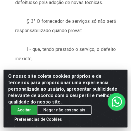
defeituoso pela adoção de novas técnicas.
§ 3° O fornecedor de serviços só não será
responsabilizado quando provar:
I - que, tendo prestado o serviço, o defeito
inexiste;
O nosso site coleta cookies próprios e de
II - a culpa exclusiva do consumidor ou de
terceiros para proporcionar uma experiência
terceiro.
personalizada ao usuário, apresentar publicidade
relevante de acordo com o seu perfil e melhorar a
qualidade do nosso site.
§ 4° A responsabilidade pessoal dos
Aceitar
Negar não essenciais
profissionais liberais será apurada mediante a
Preferências de Cookies
verificação de culpa.