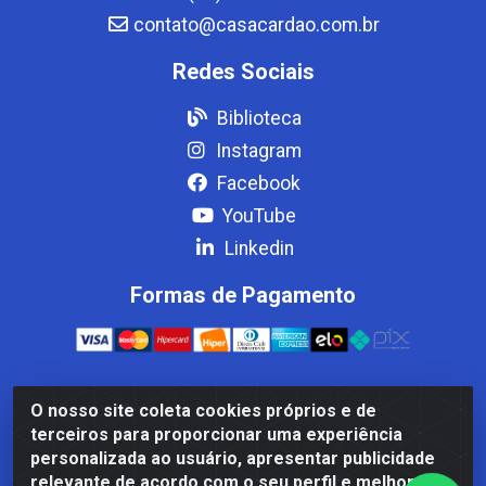
contato@casacardao.com.br
Redes Sociais
Biblioteca
Instagram
Facebook
YouTube
Linkedin
Formas de Pagamento
O nosso site coleta cookies próprios e de
Casa Cardão LTDA - Av. Amaral Peixoto, 910 - Afonso
terceiros para proporcionar uma experiência
ArinosCom, Levy Gasparian/RJ - CEP 25.875-000 - CNPJ
personalizada ao usuário, apresentar publicidade
32.287.542/0001-83
relevante de acordo com o seu perfil e melhorar a