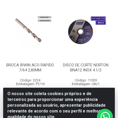
BROCA IRWIN ACO RAPIDO
DISCO DE CORTE NORTON
7/64 2,80MM
BNA12 INOX 4.1/2
Código: 2224
Código: 11020
Embalagem: PT/10
Embalagem: UN/1
O nosso site coleta cookies próprios e de
terceiros para proporcionar uma experiência
Faça seu login ou
Faça seu login ou
personalizada ao usuário, apresentar publicidade
cadastre-se para
cadastre-se para
ver preços e
ver preços e
relevante de acordo com o seu perfil e melhorar a
comprar
comprar
qualidade do nosso site.