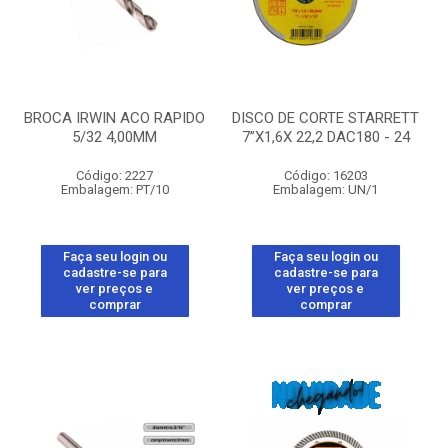
BROCA IRWIN ACO RAPIDO
DISCO DE CORTE STARRETT
5/32 4,00MM
7”X1,6X 22,2 DAC180 - 24
Código: 2227
Código: 16203
Embalagem: PT/10
Embalagem: UN/1
Faça seu login ou
Faça seu login ou
cadastre-se para
cadastre-se para
ver preços e
ver preços e
comprar
comprar