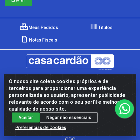
Meus Pedidos
Títulos
Notas Fiscais
Institucional
O nosso site coleta cookies próprios e de
terceiros para proporcionar uma experiência
Quem Somos
personalizada ao usuário, apresentar publicidade
relevante de acordo com o seu perfil e melhorar a
Política de Troca e Devolução
qualidade do nosso site.
Política de Privacidade
Aceitar
Negar não essenciais
Termos e Condições
Preferências de Cookies
CDC