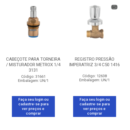
CABEÇOTE PARA TORNEIRA
REGISTRO PRESSÃO
/ MISTURADOR METROX 1/4
IMPERATRIZ 3/4 C50 1416
3131
Código: 12638
Código: 31661
Embalagem: UN/1
Embalagem: UN/1
Faça seu login ou
Faça seu login ou
cadastre-se para
cadastre-se para
ver preços e
ver preços e
comprar
comprar