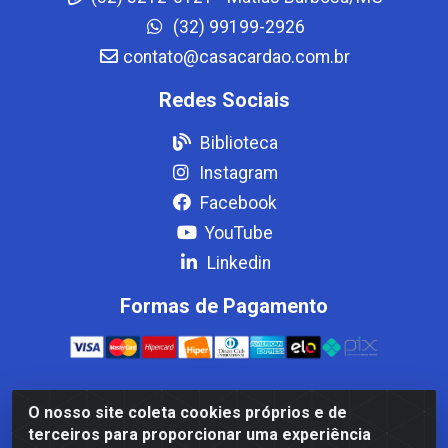
(32) 99199-2926
contato@casacardao.com.br
Redes Sociais
Biblioteca
Instagram
Facebook
YouTube
Linkedin
Formas de Pagamento
O nosso site coleta cookies próprios e de
Casa Cardão LTDA - Av. Amaral Peixoto, 910 - Afonso
terceiros para proporcionar uma experiência
ArinosCom, Levy Gasparian/RJ - CEP 25.875-000 - CNPJ