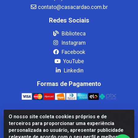
contato@casacardao.com.br
Redes Sociais
Biblioteca
Instagram
Facebook
YouTube
Linkedin
Formas de Pagamento
O nosso site coleta cookies próprios e de
Casa Cardão LTDA - Av. Amaral Peixoto, 910 - Afonso
terceiros para proporcionar uma experiência
ArinosCom, Levy Gasparian/RJ - CEP 25.875-000 - CNPJ
personalizada ao usuário, apresentar publicidade
32.287.542/0001-83
relevante de acordo com o seu perfil e melhorar a