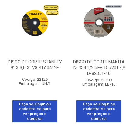
DISCO DE CORTE STANLEY
DISCO DE CORTE MAKITA
9” X 3,0 X 7/8 STA0412F
INOX 4.1/2 REF: D-72017 //
D-82351-10
Código: 22126
Código: 29109
Embalagem: UN/1
Embalagem: EB/10
Faça seu login ou
Faça seu login ou
cadastre-se para
cadastre-se para
ver preços e
ver preços e
comprar
comprar