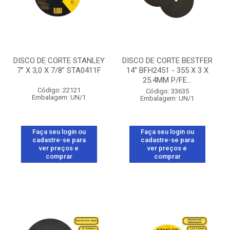
DISCO DE CORTE STANLEY
DISCO DE CORTE BESTFER
7” X 3,0 X 7/8” STA0411F
14'' BFH2451 - 355 X 3 X
25.4MM P/FE...
Código: 22121
Código: 33635
Embalagem: UN/1
Embalagem: UN/1
Faça seu login ou
Faça seu login ou
cadastre-se para
cadastre-se para
ver preços e
ver preços e
comprar
comprar