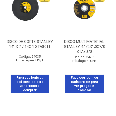
DISCO DE CORTE STANLEY
DISCO MULTIMATERIAL
14” X 7 / 64X 1 STA8011
STANLEY 4.1/2X1,0X7/8
STA8070
Código: 24935
Código: 24269
Embalagem: UN/1
Embalagem: UN/1
Faça seu login ou
Faça seu login ou
cadastre-se para
cadastre-se para
ver preços e
ver preços e
comprar
comprar