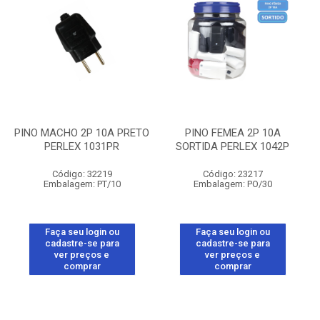
PINO MACHO 2P 10A PRETO
PINO FEMEA 2P 10A
PERLEX 1031PR
SORTIDA PERLEX 1042P
Código: 32219
Código: 23217
Embalagem: PT/10
Embalagem: PO/30
Faça seu login ou
Faça seu login ou
cadastre-se para
cadastre-se para
ver preços e
ver preços e
comprar
comprar