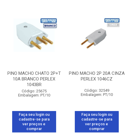
PINO MACHO CHATO 2P+T
PINO MACHO 2P 20A CINZA
10A BRANCO PERLEX
PERLEX 1046CZ
1043BR
Código: 32549
Código: 25675
Embalagem: PT/10
Embalagem: PT/10
Faça seu login ou
Faça seu login ou
cadastre-se para
cadastre-se para
ver preços e
ver preços e
comprar
comprar