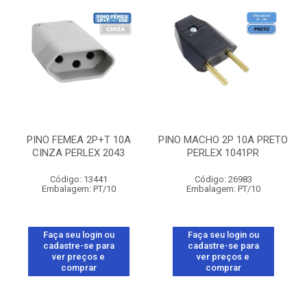
PINO FEMEA 2P+T 10A
PINO MACHO 2P 10A PRETO
CINZA PERLEX 2043
PERLEX 1041PR
Código: 13441
Código: 26983
Embalagem: PT/10
Embalagem: PT/10
Faça seu login ou
Faça seu login ou
cadastre-se para
cadastre-se para
ver preços e
ver preços e
comprar
comprar