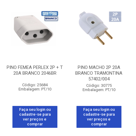
PINO FEMEA PERLEX 2P + T
PINO MACHO 2P 20A
20A BRANCO 2046BR
BRANCO TRAMONTINA
57402/004
Código: 25684
Código: 30775
Embalagem: PT/10
Embalagem: PT/10
Faça seu login ou
Faça seu login ou
cadastre-se para
cadastre-se para
ver preços e
ver preços e
comprar
comprar