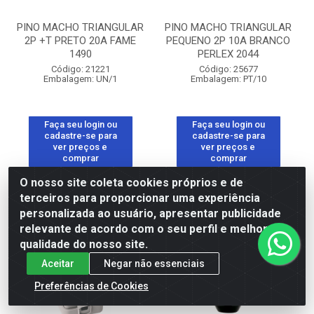
PINO MACHO TRIANGULAR
PINO MACHO TRIANGULAR
2P +T PRETO 20A FAME
PEQUENO 2P 10A BRANCO
1490
PERLEX 2044
Código: 21221
Código: 25677
Embalagem: UN/1
Embalagem: PT/10
Faça seu login ou
Faça seu login ou
cadastre-se para
cadastre-se para
ver preços e
ver preços e
comprar
comprar
O nosso site coleta cookies próprios e de
terceiros para proporcionar uma experiência
personalizada ao usuário, apresentar publicidade
relevante de acordo com o seu perfil e melhorar a
qualidade do nosso site.
Aceitar
Negar não essenciais
Preferências de Cookies