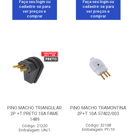
Faça seu login ou
Faça seu login ou
cadastre-se para
cadastre-se para
ver preços e
ver preços e
comprar
comprar
PINO MACHO TRIANGULAR
PINO MACHO TRAMONTINA
2P +T PRETO 10A FAME
2P+T 10A 57402/003
1489
Código: 32108
Código: 21220
Embalagem: PT/10
Embalagem: UN/1