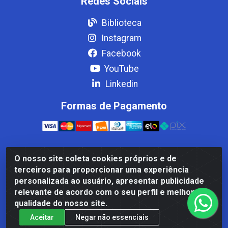
Redes Sociais
Biblioteca
Instagram
Facebook
YouTube
Linkedin
Formas de Pagamento
O nosso site coleta cookies próprios e de
Casa Cardão LTDA - Av. Amaral Peixoto, 910 - Afonso
terceiros para proporcionar uma experiência
ArinosCom, Levy Gasparian/RJ - CEP 25.875-000 - CNPJ
personalizada ao usuário, apresentar publicidade
32.287.542/0001-83
relevante de acordo com o seu perfil e melhorar a
qualidade do nosso site.
Aceitar
Negar não essenciais