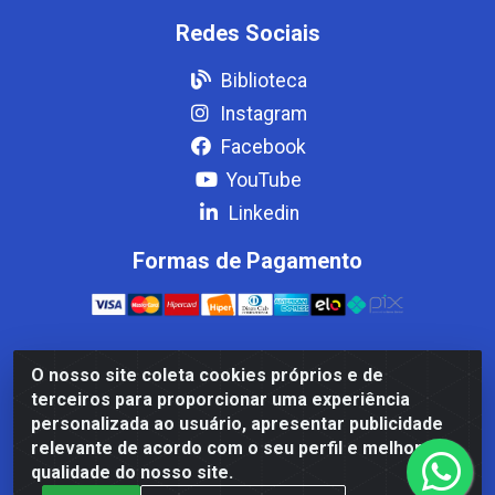
Redes Sociais
Biblioteca
Instagram
Facebook
YouTube
Linkedin
Formas de Pagamento
O nosso site coleta cookies próprios e de
Casa Cardão LTDA - Av. Amaral Peixoto, 910 - Afonso
terceiros para proporcionar uma experiência
ArinosCom, Levy Gasparian/RJ - CEP 25.875-000 - CNPJ
personalizada ao usuário, apresentar publicidade
32.287.542/0001-83
relevante de acordo com o seu perfil e melhorar a
qualidade do nosso site.