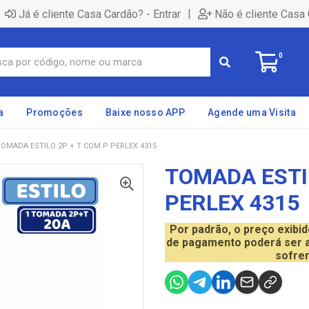
|
Já é cliente Casa Cardão? - Entrar
Não é cliente Casa 
0
a
Promoções
Baixe nosso APP
Agende uma Visita
TOMADA ESTILO 2P + T COM P PERLEX 4315
TOMADA ESTIL
PERLEX 4315
Por padrão, o preço exibi
de pagamento poderá ser a
sofrer