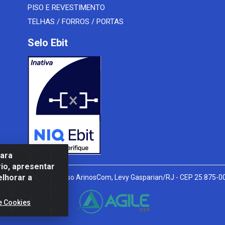
PISO E REVESTIMENTO
TELHAS / FORROS / PORTAS
Selo Ebit
para
io, apresentar
elhorar a
l Peixoto, 910 - Afonso ArinosCom, Levy Gasparian/RJ - CEP 25.875-
e Cookies