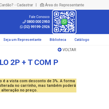
|
Cardão? - Cadastrar
Área do Representante
Fale Conosco
0800 000 2950
(32) 99199-2926
Seja um Representante
Biblioteca
Catálogo
VOLTAR
O 2P + T COM P
do é a vista com desconto de 3%. A forma
lterada no carrinho, mas também poderá
 alteração no preço.