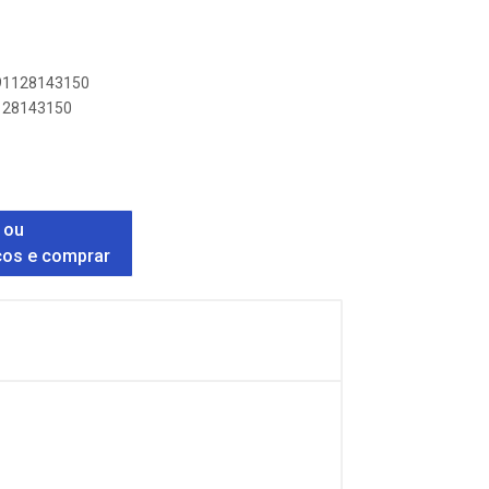
891128143150
1128143150
 ou
ços e comprar