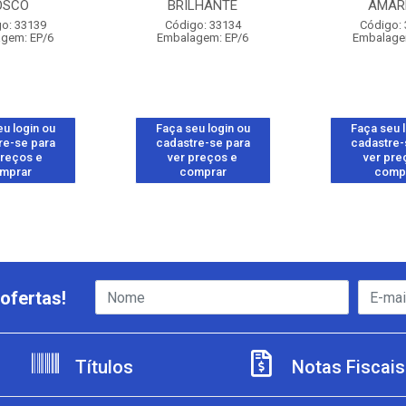
OSCO
BRILHANTE
AMAR
o: 33139
Código: 33134
Código:
gem: EP/6
Embalagem: EP/6
Embalage
u login ou
Faça seu login ou
Faça seu 
re-se para
cadastre-se para
cadastre-
preços e
ver preços e
ver pre
mprar
comprar
comp
ofertas!
Títulos
Notas Fiscais