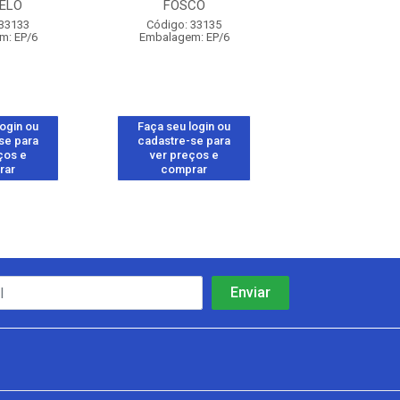
ELO
FOSCO
VERMEL
 33133
Código: 33135
Código: 33
m: EP/6
Embalagem: EP/6
Embalagem: 
login ou
Faça seu login ou
Faça seu log
se para
cadastre-se para
cadastre-se 
ços e
ver preços e
ver preços
rar
comprar
comprar