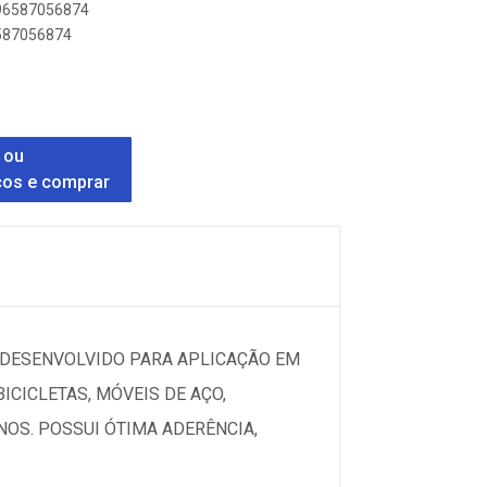
896587056874
6587056874
 ou
ços e comprar
I DESENVOLVIDO PARA APLICAÇÃO EM
BICICLETAS, MÓVEIS DE AÇO,
NOS. POSSUI ÓTIMA ADERÊNCIA,