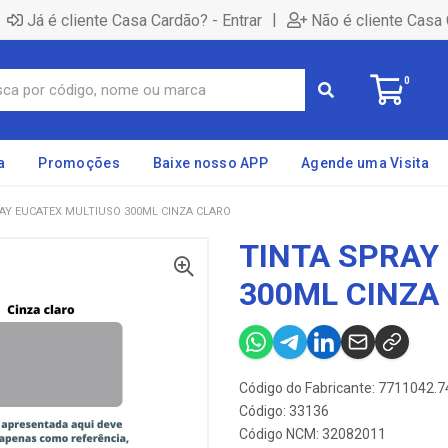
|
Já é cliente Casa Cardão? - Entrar
Não é cliente Casa 
0
a
Promoções
Baixe nosso APP
Agende uma Visita
AY EUCATEX MULTIUSO 300ML CINZA CLARO
TINTA SPRAY
300ML CINZA
Código do Fabricante: 7711042.7
Código: 33136
Código NCM: 32082011