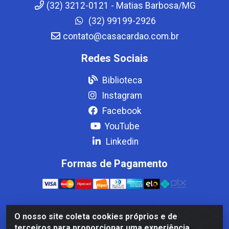
(32) 3212-0121 - Matias Barbosa/MG
(32) 99199-2926
contato@casacardao.com.br
Redes Sociais
Biblioteca
Instagram
Facebook
YouTube
Linkedin
Formas de Pagamento
O nosso site coleta cookies próprios e de
Casa Cardão LTDA - Av. Amaral Peixoto, 910 - Afonso
terceiros para proporcionar uma experiência