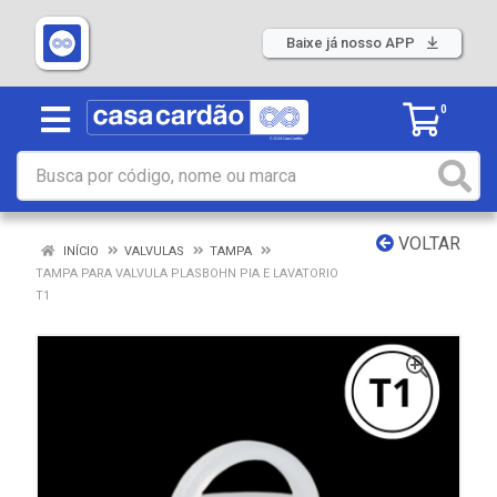
Baixe já nosso APP
0
VOLTAR
INÍCIO
VALVULAS
TAMPA
TAMPA PARA VALVULA PLASBOHN PIA E LAVATORIO
T1