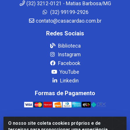
(32) 3212-0121 - Matias Barbosa/MG
(32) 99199-2926
contato@casacardao.com.br
Redes Sociais
Biblioteca
Instagram
Facebook
YouTube
Linkedin
Formas de Pagamento
O nosso site coleta cookies próprios e de
Casa Cardão LTDA - Av. Amaral Peixoto, 910 - Afonso
terceiros para proporcionar uma experiência