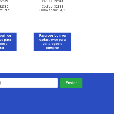
Nº39
PRETO Nº40
PRETO Nº
 32330
Código: 32331
Código: 32
m: PA/1
Embalagem: PA/1
Embalagem: 
login ou
Faça seu login ou
Faça seu log
se para
cadastre-se para
cadastre-se 
ços e
ver preços e
ver preços
rar
comprar
comprar