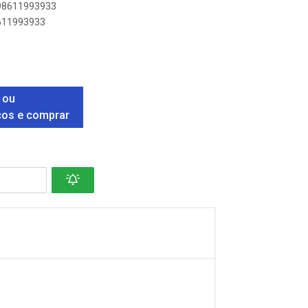
898611993933
8611993933
 ou
ços e comprar