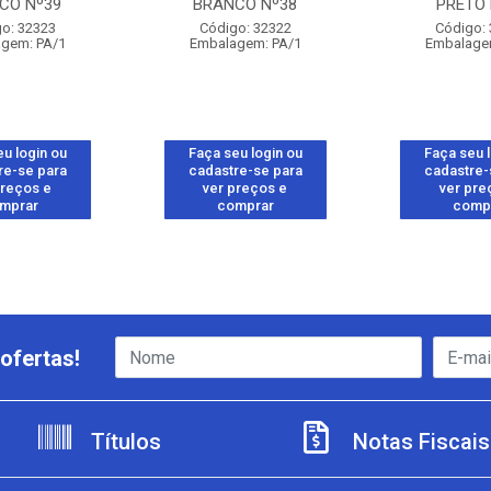
CO Nº39
BRANCO Nº38
PRETO 
o: 32323
Código: 32322
Código:
gem: PA/1
Embalagem: PA/1
Embalage
u login ou
Faça seu login ou
Faça seu 
re-se para
cadastre-se para
cadastre-
preços e
ver preços e
ver pre
mprar
comprar
comp
ofertas!
Títulos
Notas Fiscais