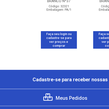
RETO Nº41
BRANCO Nº37
BRAN
digo: 32332
Código: 32321
Códig
alagem: PA/1
Embalagem: PA/1
Embala
 seu login ou
Faça seu login ou
Faça se
astre-se para
cadastre-se para
cadast
er preços e
ver preços e
ver 
comprar
comprar
co
Cadastre-se para receber nossas 
Meus Pedidos