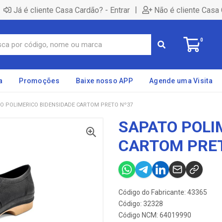
|
Já é cliente Casa Cardão? - Entrar
Não é cliente Casa 
0
a
Promoções
Baixe nosso APP
Agende uma Visita
O POLIMERICO BIDENSIDADE CARTOM PRETO Nº37
SAPATO POLI
CARTOM PRET
Código do Fabricante: 43365
Código: 32328
Código NCM: 64019990