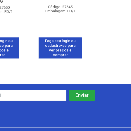
KG
Código: 27645
Código: 27
 27650
Embalagem: FD/1
Embalagem: 
m: FD/1
login ou
Faça seu login ou
Faça seu log
se para
cadastre-se para
cadastre-se 
ços e
ver preços e
ver preços
rar
comprar
comprar