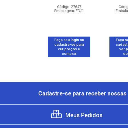
digo: 27645
Código: 27647
Códig
alagem: FD/1
Embalagem: FD/1
Embala
 seu login ou
Faça seu login ou
Faça se
astre-se para
cadastre-se para
cadast
er preços e
ver preços e
ver 
comprar
comprar
co
Cadastre-se para receber nossas 
Meus Pedidos