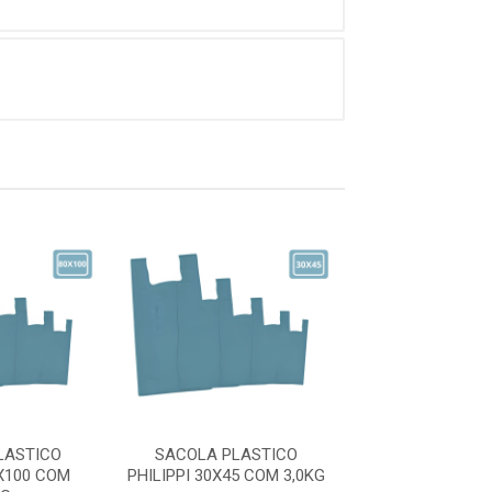
LASTICO
SACOLA PLASTICO
SACOLA PLA
0X100 COM
PHILIPPI 30X45 COM 3,0KG
PHILIPPI 42X54 