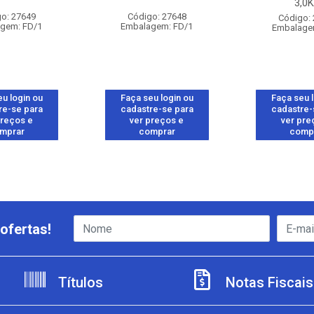
3,0
o: 27649
Código: 27648
Código:
gem: FD/1
Embalagem: FD/1
Embalage
u login ou
Faça seu login ou
Faça seu 
re-se para
cadastre-se para
cadastre-
preços e
ver preços e
ver pre
mprar
comprar
comp
ofertas!
Títulos
Notas Fiscais