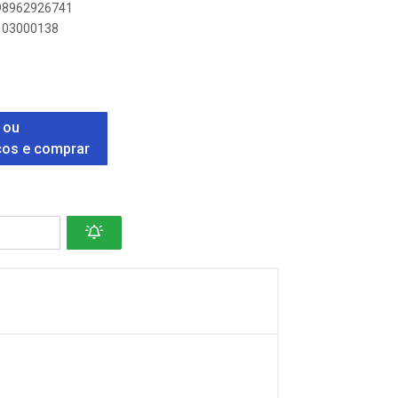
898962926741
8103000138
 ou
ços e comprar