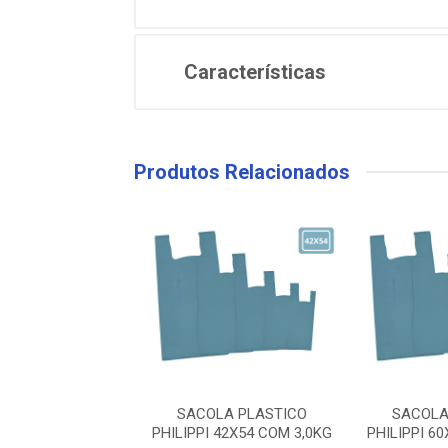
Características
Produtos Relacionados
LA PLASTICO
SACOLA PLASTICO
SACOLA
 30X45 COM 3,0KG
PHILIPPI 42X54 COM 3,0KG
PHILIPPI 6