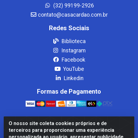
(32) 99199-2926
contato@casacardao.com.br
Redes Sociais
Biblioteca
Instagram
Facebook
YouTube
Linkedin
Formas de Pagamento
O nosso site coleta cookies próprios e de
Casa Cardão LTDA - Av. Amaral Peixoto, 910 - Afonso
terceiros para proporcionar uma experiência
ArinosCom, Levy Gasparian/RJ - CEP 25.875-000 - CNPJ
personalizada ao usuário, apresentar publicidade