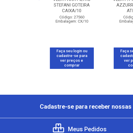
HIDROFILTROS
STEFANI GOTEIRA
AZZURR
CAIXA/10
AT
digo: 30641
Código: 27560
Códig
alagem: UN/1
Embalagem: CX/10
Embala
 seu login ou
Faça seu login ou
Faça se
astre-se para
cadastre-se para
cadast
er preços e
ver preços e
ver 
comprar
comprar
co
Cadastre-se para receber nossas 
Meus Pedidos