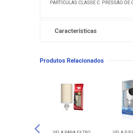
PARTÍCULAS CLASSE C. PRESSÃO DE 
Características
Produtos Relacionados
ARA FILTRO 9” CB
VELA PARA FILTRO
VELA P/F