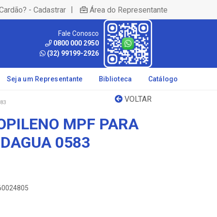
|
Cardão? - Cadastrar
Área do Representante
Fale Conosco
0800 000 2950
(32) 99199-2926
Seja um Representante
Biblioteca
Catálogo
VOLTAR
83
ROPILENO MPF PARA
 DAGUA 0583
860024805