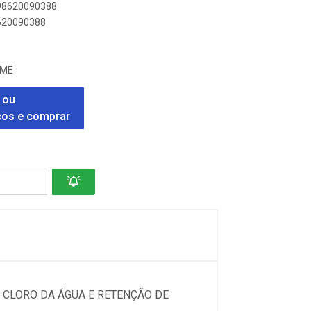
898620090388
8620090388
 ME
 ou
ços e comprar
O CLORO DA ÁGUA E RETENÇÃO DE