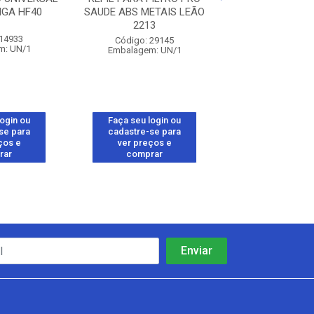
GA HF40
SAUDE ABS METAIS LEÃO
230 HIDROFI
2213
 14933
Código: 30
Código: 29145
m: UN/1
Embalagem: 
Embalagem: UN/1
login ou
Faça seu login ou
Faça seu log
se para
cadastre-se para
cadastre-se 
ços e
ver preços e
ver preços
rar
comprar
comprar