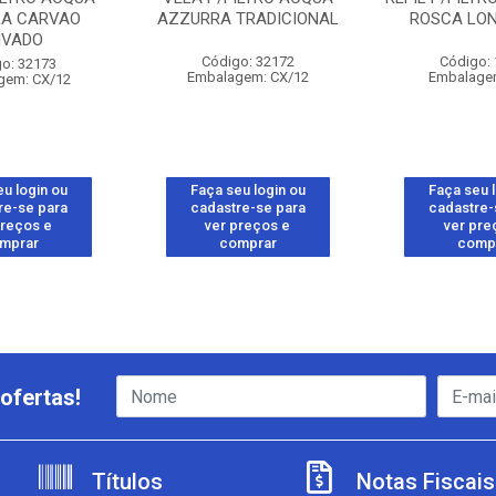
A CARVAO
AZZURRA TRADICIONAL
ROSCA LON
IVADO
Código: 32172
Código:
o: 32173
Embalagem: CX/12
Embalage
gem: CX/12
u login ou
Faça seu login ou
Faça seu 
re-se para
cadastre-se para
cadastre-
preços e
ver preços e
ver pre
mprar
comprar
comp
ofertas!
Títulos
Notas Fiscais