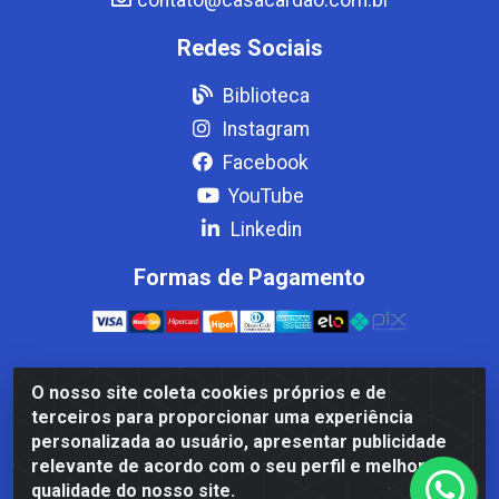
Redes Sociais
Biblioteca
Instagram
Facebook
YouTube
Linkedin
Formas de Pagamento
O nosso site coleta cookies próprios e de
Casa Cardão LTDA - Av. Amaral Peixoto, 910 - Afonso
terceiros para proporcionar uma experiência
ArinosCom, Levy Gasparian/RJ - CEP 25.875-000 - CNPJ
personalizada ao usuário, apresentar publicidade
32.287.542/0001-83
relevante de acordo com o seu perfil e melhorar a
qualidade do nosso site.