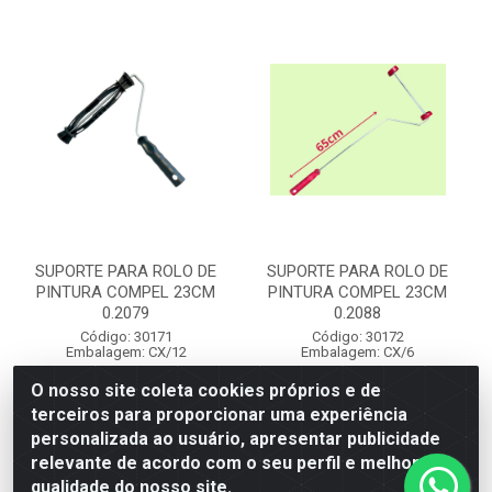
SUPORTE PARA ROLO DE
SUPORTE PARA ROLO DE
PINTURA COMPEL 23CM
PINTURA COMPEL 23CM
0.2079
0.2088
Código: 30171
Código: 30172
Embalagem: CX/12
Embalagem: CX/6
O nosso site coleta cookies próprios e de
terceiros para proporcionar uma experiência
Faça seu login ou
Faça seu login ou
personalizada ao usuário, apresentar publicidade
cadastre-se para
cadastre-se para
ver preços e
ver preços e
relevante de acordo com o seu perfil e melhorar a
comprar
comprar
qualidade do nosso site.