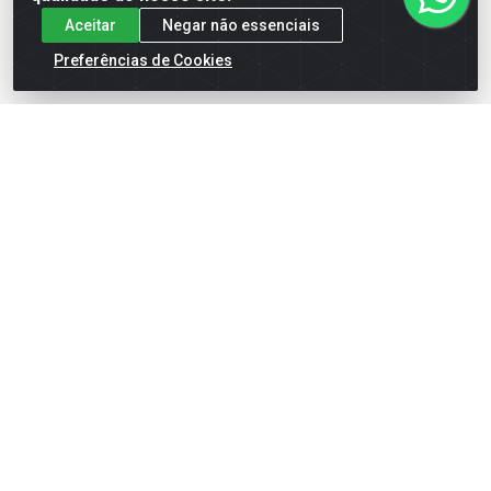
Aceitar
Negar não essenciais
Preferências de Cookies
BROXA COMPEL QUADRADA
TRINCHA COMPEL VERSATIL
MADEIRA 20 X 7,6CM 0.2302
CABO LARAN. 2
Código: 25185
Código: 34122
Embalagem: UN/1
Embalagem: PT/12
Faça seu login ou
Faça seu login ou
cadastre-se para
cadastre-se para