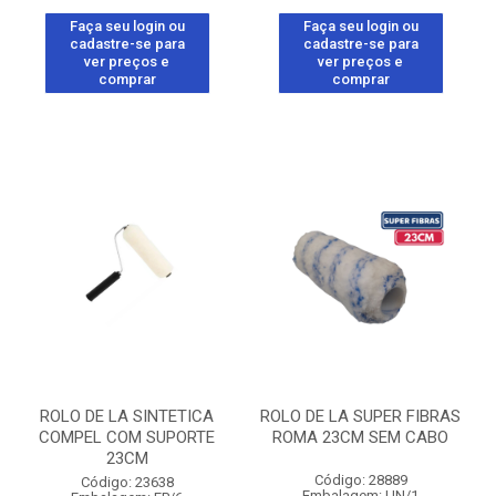
Faça seu login ou
Faça seu login ou
cadastre-se para
cadastre-se para
ver preços e
ver preços e
comprar
comprar
ROLO DE LA SINTETICA
ROLO DE LA SUPER FIBRAS
COMPEL COM SUPORTE
ROMA 23CM SEM CABO
23CM
Código: 28889
Código: 23638
Embalagem: UN/1