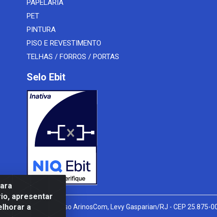
PAPELARIA
PET
PINTURA
PISO E REVESTIMENTO
TELHAS / FORROS / PORTAS
Selo Ebit
para
io, apresentar
elhorar a
l Peixoto, 910 - Afonso ArinosCom, Levy Gasparian/RJ - CEP 25.875-