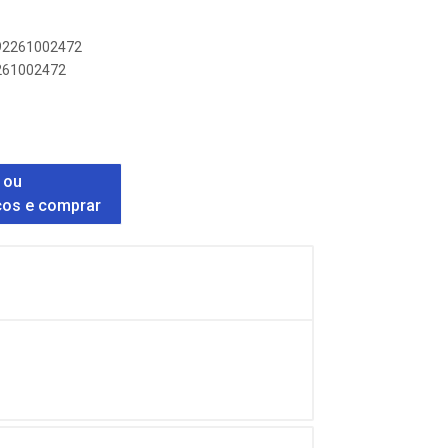
892261002472
2261002472
 ou
ços e comprar