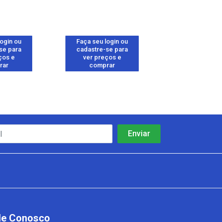
login ou
Faça seu login ou
Faça seu log
se para
cadastre-se para
cadastre-se 
ços e
ver preços e
ver preços
rar
comprar
comprar
le Conosco