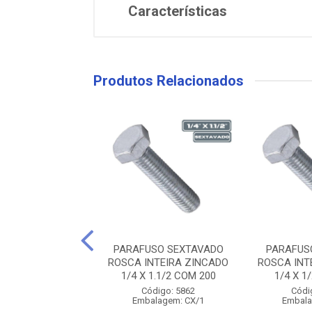
Características
Produtos Relacionados
USO SEXTAVADO
PARAFUSO SEXTAVADO
PARAFUS
NTEIRA ZINCADO
ROSCA INTEIRA ZINCADO
ROSCA INT
1.1/2 COM 20...
1/4 X 1.1/2 COM 200
1/4 X 1
ódigo: 5865
Código: 5862
Códi
alagem: CX/1
Embalagem: CX/1
Embala