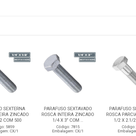
O SEXTERNA
PARAFUSO SEXTAVADO
PARAFUSO S
EIRA ZINCADO
ROSCA INTEIRA ZINCADO
ROSCA PARCI
/2 COM 500
1/4 X 3” COM ...
1/2 X 2.1/
go: 5859
Código: 7815
Código:
gem: CX/1
Embalagem: CX/1
Embalage