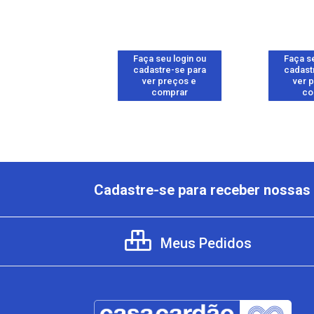
 seu login ou
Faça seu login ou
Faça se
astre-se para
cadastre-se para
cadast
er preços e
ver preços e
ver 
comprar
comprar
co
Cadastre-se para receber nossas 
Meus Pedidos