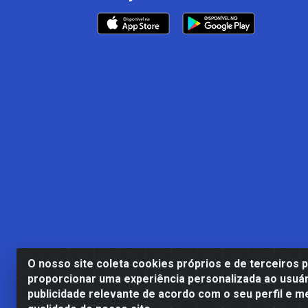
O nosso site coleta cookies próprios e de terceiros 
proporcionar uma experiência personalizada ao usuár
publicidade relevante de acordo com o seu perfil e m
Casa Cardão LTDA - Av. Amara