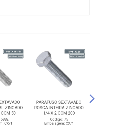
EXTAVADO
PARAFUSO SEXTAVADO
PARAFUSO SEX
AL ZINCADO
ROSCA INTEIRA ZINCADO
ROSCA INTEIRA
2 COM 50
1/4 X 2 COM 200
5/16 X 1.1/2 CO
 5882
Código: 75
Código: 58
m: CX/1
Embalagem: CX/1
Embalagem: 