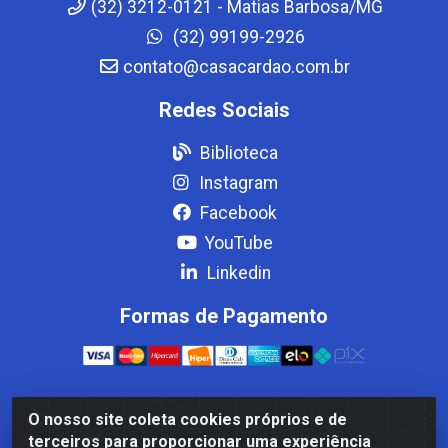
(32) 3212-0121 - Matias Barbosa/MG
(32) 99199-2926
contato@casacardao.com.br
Redes Sociais
Biblioteca
Instagram
Facebook
YouTube
Linkedin
Formas de Pagamento
O nosso site coleta cookies próprios e de
Casa Cardão LTDA - Av. Amaral Peixoto, 910 - Afonso
terceiros para proporcionar uma experiência