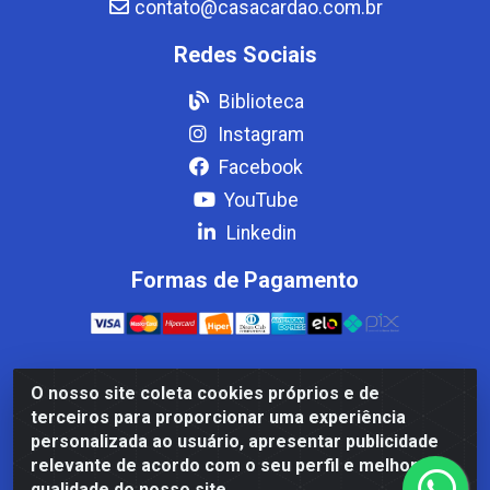
contato@casacardao.com.br
Redes Sociais
Biblioteca
Instagram
Facebook
YouTube
Linkedin
Formas de Pagamento
O nosso site coleta cookies próprios e de
Casa Cardão LTDA - Av. Amaral Peixoto, 910 - Afonso
terceiros para proporcionar uma experiência
ArinosCom, Levy Gasparian/RJ - CEP 25.875-000 - CNPJ
personalizada ao usuário, apresentar publicidade
32.287.542/0001-83
relevante de acordo com o seu perfil e melhorar a
qualidade do nosso site.