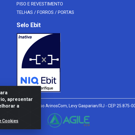
PISO E REVESTIMENTO
TELHAS / FORROS / PORTAS
Selo Ebit
para
io, apresentar
elhorar a
l Peixoto, 910 - Afonso ArinosCom, Levy Gasparian/RJ - CEP 25.875-
e Cookies