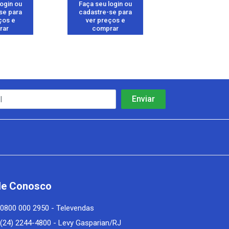
login ou
Faça seu login ou
Faça seu log
se para
cadastre-se para
cadastre-se 
ços e
ver preços e
ver preços
rar
comprar
comprar
le Conosco
0800 000 2950 - Televendas
(24) 2244-4800 - Levy Gasparian/RJ