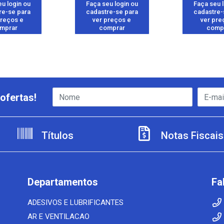
u login ou
Faça seu login ou
Faça seu 
re-se para
cadastre-se para
cadastre-
preços e
ver preços e
ver pre
mprar
comprar
comp
ofertas!
Títulos
Notas Fiscais
Departamentos
Fa
ADESIVOS E LUBRIFICANTES
AR E VENTILACAO