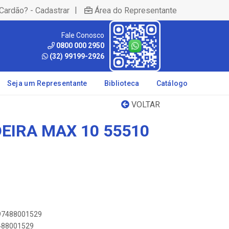
|
Cardão? - Cadastrar
Área do Representante
Fale Conosco
0800 000 2950
(32) 99199-2926
Seja um Representante
Biblioteca
Catálogo
VOLTAR
EIRA MAX 10 55510
897488001529
7488001529