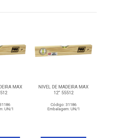
DEIRA MAX
NIVEL DE MADEIRA MAX
NIVEL DE MADE
5512
12” 55512
12” 5551
 31186
Código: 31186
Código: 31
m: UN/1
Embalagem: UN/1
Embalagem: 