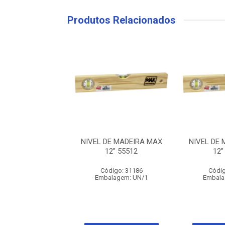
Produtos Relacionados
DE MADEIRA MAX
NIVEL DE MADEIRA MAX
NIVEL DE
12” 55512
12” 55512
12”
digo: 31186
Código: 31186
Códig
alagem: UN/1
Embalagem: UN/1
Embala