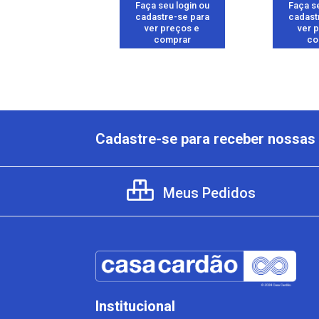
 seu login ou
Faça seu login ou
Faça se
astre-se para
cadastre-se para
cadast
er preços e
ver preços e
ver 
comprar
comprar
co
Cadastre-se para receber nossas 
Meus Pedidos
Institucional