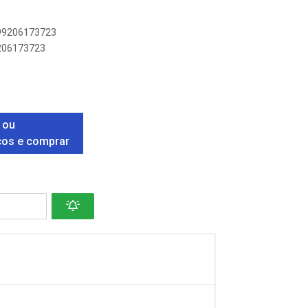
899206173723
9206173723
 ou
ços e comprar