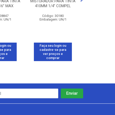
PARA TINTA
MISTURADOR PARA TINTA
MISTURADOR PA
16” MAX
410MM 1/4” COMPEL
MANUAL PVC 
 28847
Código: 30180
Código: 26
m: UN/1
Embalagem: UN/1
Embalagem: 
login ou
Faça seu login ou
Faça seu log
se para
cadastre-se para
cadastre-se 
ços e
ver preços e
ver preços
rar
comprar
comprar