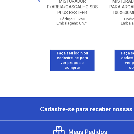
DOR PARA TINTA
MISTURADOR
MISTURAD
L PVC COMPEL
P/AREIA/CASCALHO SDS
PARA ARGA
PLUS BESTFER
100X600MM
digo: 26861
Código: 33250
Códig
alagem: CX/6
Embalagem: UN/1
Embala
 seu login ou
Faça seu login ou
Faça se
astre-se para
cadastre-se para
cadast
er preços e
ver preços e
ver 
comprar
comprar
co
Cadastre-se para receber nossas 
Meus Pedidos