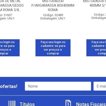
OR DE METAL
MISTURADOR
MISTURADOR 
MASSA/GESSO
P/ARGAMASSA 80X400MM
400MM 5/
 ROMA 3/8...
ROMA
Código:
o: 31607
Código: 32489
Embalage
gem: UN/1
Embalagem: UN/1
u login ou
Faça seu login ou
Faça seu 
re-se para
cadastre-se para
cadastre-
preços e
ver preços e
ver pre
mprar
comprar
comp
ofertas!
Títulos
Notas Fiscais