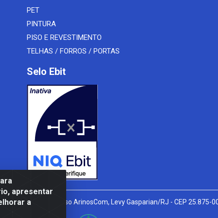
PET
PINTURA
PISO E REVESTIMENTO
TELHAS / FORROS / PORTAS
Selo Ebit
para
io, apresentar
elhorar a
l Peixoto, 910 - Afonso ArinosCom, Levy Gasparian/RJ - CEP 25.875-