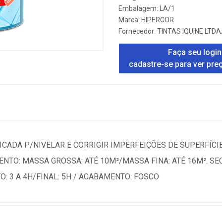
Embalagem: LA/1
Marca:
HIPERCOR
Fornecedor:
TINTAS IQUINE LTDA
Faça seu login
cadastre-se para ver pre
DICADA P/NIVELAR E CORRIGIR IMPERFEIÇÕES DE SUPERFÍCI
NTO: MASSA GROSSA: ATÉ 10M²/MASSA FINA: ATÉ 16M². SE
O: 3 A 4H/FINAL: 5H / ACABAMENTO: FOSCO