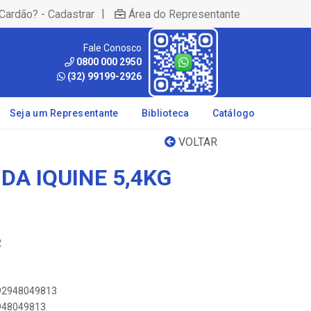
|
Cardão? - Cadastrar
Área do Representante
Fale Conosco
0800 000 2950
(32) 99199-2926
Seja um Representante
Biblioteca
Catálogo
VOLTAR
DA IQUINE 5,4KG
2
892948049813
2948049813