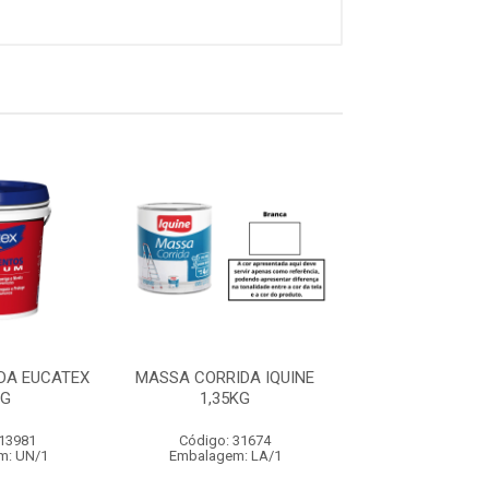
DA EUCATEX
MASSA CORRIDA IQUINE
MASSA CORRIDA
KG
1,35KG
25KG
 13981
Código: 31674
Código: 29
m: UN/1
Embalagem: LA/1
Embalagem: 