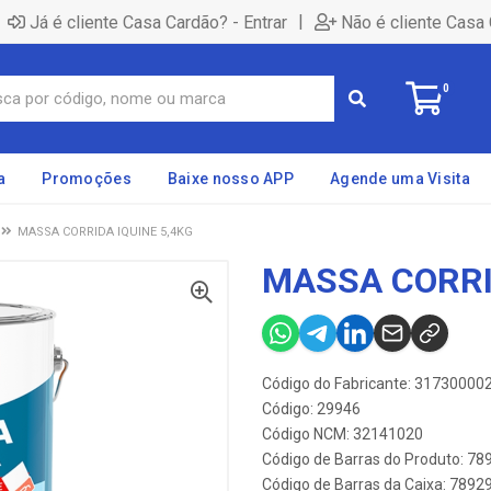
|
Já é cliente Casa Cardão? - Entrar
Não é cliente Casa 
0
a
Promoções
Baixe nosso APP
Agende uma Visita
MASSA CORRIDA IQUINE 5,4KG
MASSA CORRI
Código do Fabricante: 31730000
Código: 29946
Código NCM: 32141020
Código de Barras do Produto: 7
Código de Barras da Caixa: 789