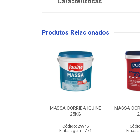
Características
Produtos Relacionados
CORRIDA IQUINE
MASSA CORRIDA IQUINE
MASSA COR
1,35KG
25KG
2
digo: 31674
Código: 29945
Códig
alagem: LA/1
Embalagem: LA/1
Embala