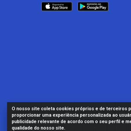
O nosso site coleta cookies próprios e de terceiros 
proporcionar uma experiência personalizada ao usuár
publicidade relevante de acordo com o seu perfil e m
Casa Cardão LTDA - Av. Amara
qualidade do nosso site.