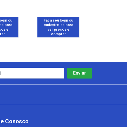
login ou
Faça seu login ou
Faça seu log
se para
cadastre-se para
cadastre-se 
ços e
ver preços e
ver preços
rar
comprar
comprar
le Conosco