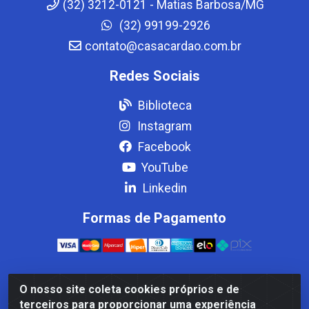
(32) 3212-0121 - Matias Barbosa/MG
(32) 99199-2926
contato@casacardao.com.br
Redes Sociais
Biblioteca
Instagram
Facebook
YouTube
Linkedin
Formas de Pagamento
O nosso site coleta cookies próprios e de
Casa Cardão LTDA - Av. Amaral Peixoto, 910 - Afonso
terceiros para proporcionar uma experiência