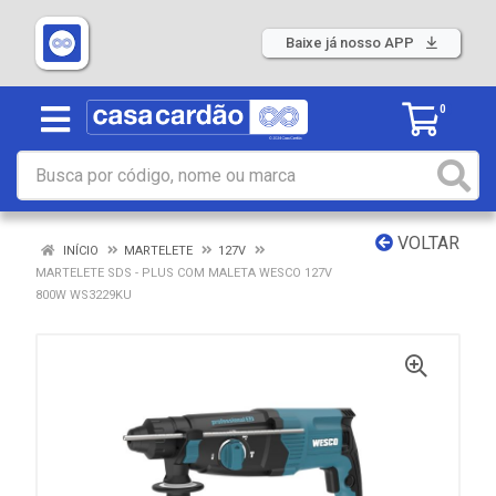
Baixe já nosso APP
0
VOLTAR
INÍCIO
MARTELETE
127V
MARTELETE SDS - PLUS COM MALETA WESCO 127V
800W WS3229KU