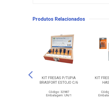
Produtos Relacionados
UPLA MAKITA D-
KIT FRESAS P/TUPIA
KIT FRE
49270
BRASFORT ESTOJO C/6
HAS
digo: 25645
Código: 32987
Códig
alagem: UN/1
Embalagem: UN/1
Embala