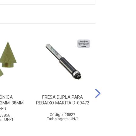
ÔNICA
FRESA DUPLA PARA
FRESA DUPLA M
 2MM-38MM
REBAIXO MAKITA D-09472
49270
FER
Código: 25827
Código: 25
 33866
Embalagem: UN/1
Embalagem: 
m: UN/1