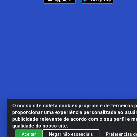
O nosso site coleta cookies próprios e de terceiros 
proporcionar uma experiência personalizada ao usuár
publicidade relevante de acordo com o seu perfil e m
Casa Cardão LTDA - Av. Amara
qualidade do nosso site.
Aceitar
Negar não essenciais
Preferências d