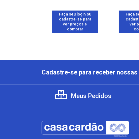
 seu login ou
Faça seu login ou
Faça se
astre-se para
cadastre-se para
cadast
er preços e
ver preços e
ver 
comprar
comprar
co
Cadastre-se para receber nossas 
Meus Pedidos