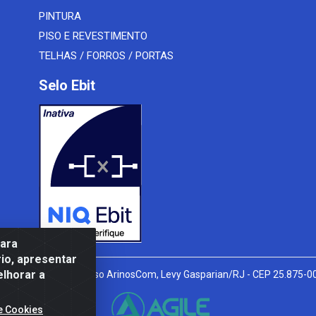
PINTURA
PISO E REVESTIMENTO
TELHAS / FORROS / PORTAS
Selo Ebit
para
io, apresentar
elhorar a
l Peixoto, 910 - Afonso ArinosCom, Levy Gasparian/RJ - CEP 25.875-
e Cookies