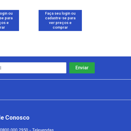
login ou
Faça seu login ou
Faça seu log
se para
cadastre-se para
cadastre-se 
ços e
ver preços e
ver preços
rar
comprar
comprar
le Conosco
0800 000 2950 - Televendas