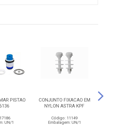
MAR PISTAO
CONJUNTO FIXACAO EM
CABECOTE UNI
6136
NYLON ASTRA KPF
ASTRA KE /
 17186
Código: 11149
Código: 11
m: UN/1
Embalagem: UN/1
Embalagem: 