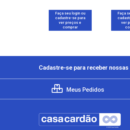
 seu login ou
Faça seu login ou
Faça se
astre-se para
cadastre-se para
cadast
er preços e
ver preços e
ver 
comprar
comprar
co
Cadastre-se para receber nossas 
Meus Pedidos