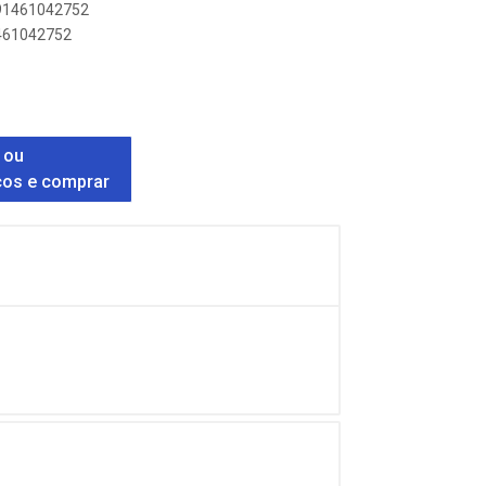
891461042752
1461042752
 ou
ços e comprar