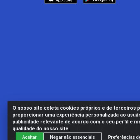
O nosso site coleta cookies próprios e de terceiros 
proporcionar uma experiência personalizada ao usuár
publicidade relevante de acordo com o seu perfil e m
Casa Cardão LTDA - Av. Amara
qualidade do nosso site.
Aceitar
Negar não essenciais
Preferências d