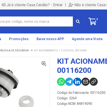
|
Já é cliente Casa Cardão? - Entrar
Não é cliente Casa 
0
a
Promoções
Baixe nosso APP
Agende uma Visita
VALVULA DE DESCARGA
KIT ACIONAMENTO 1.1/4 DOCOL 00116200
KIT ACIONAM
00116200
Código do Fabricante: 00116200
Código: 3264
Código NCM: 84819090