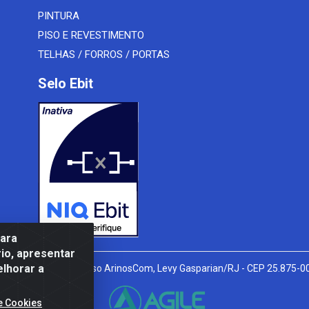
PINTURA
PISO E REVESTIMENTO
TELHAS / FORROS / PORTAS
Selo Ebit
para
io, apresentar
elhorar a
l Peixoto, 910 - Afonso ArinosCom, Levy Gasparian/RJ - CEP 25.875-
e Cookies