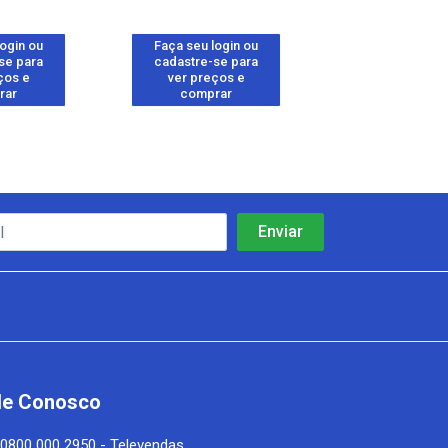
login ou
Faça seu login ou
Faça seu log
se para
cadastre-se para
cadastre-se 
ços e
ver preços e
ver preços
rar
comprar
comprar
le Conosco
0800 000 2950 - Televendas