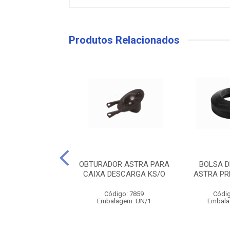
Produtos Relacionados
OTE UNIVERSAL
OBTURADOR ASTRA PARA
BOLSA 
RA KE / DFN
CAIXA DESCARGA KS/O
ASTRA PR
digo: 11146
Código: 7859
Códig
alagem: UN/1
Embalagem: UN/1
Embala