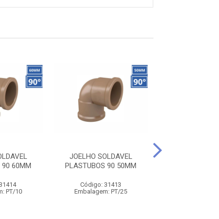
OLDAVEL
JOELHO SOLDAVEL
JOELHO SOL
 90 60MM
PLASTUBOS 90 50MM
PLASTUBOS 9
 31414
Código: 31413
Código: 31
: PT/10
Embalagem: PT/25
Embalagem: 