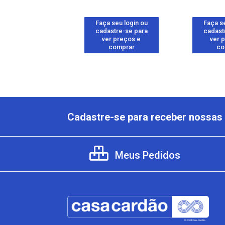
 seu login ou
Faça seu login ou
Faça se
astre-se para
cadastre-se para
cadast
er preços e
ver preços e
ver 
comprar
comprar
co
Cadastre-se para receber nossas 
Meus Pedidos