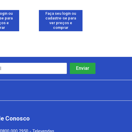
login ou
Faça seu login ou
Faça seu log
se para
cadastre-se para
cadastre-se 
ços e
ver preços e
ver preços
rar
comprar
comprar
le Conosco
0800 000 2950 - Televendas