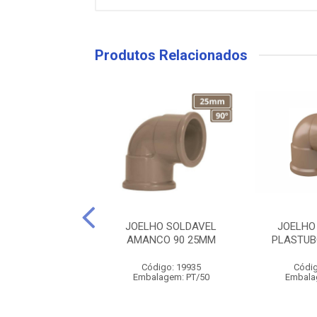
Produtos Relacionados
HO SOLDAVEL
JOELHO SOLDAVEL
JOELHO
UBOS 90 40MM
AMANCO 90 25MM
PLASTUB
digo: 31412
Código: 19935
Códig
lagem: PT/10
Embalagem: PT/50
Embala