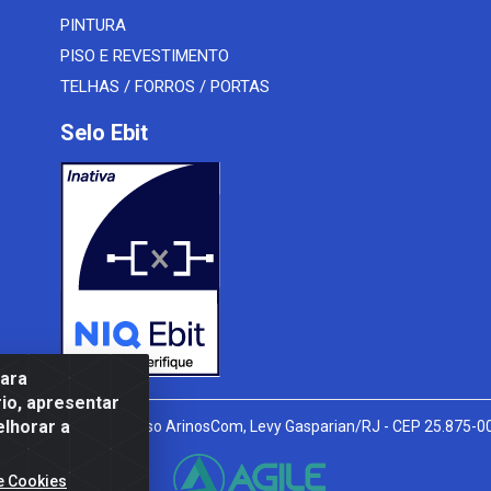
PINTURA
PISO E REVESTIMENTO
TELHAS / FORROS / PORTAS
Selo Ebit
para
io, apresentar
elhorar a
l Peixoto, 910 - Afonso ArinosCom, Levy Gasparian/RJ - CEP 25.875-
e Cookies