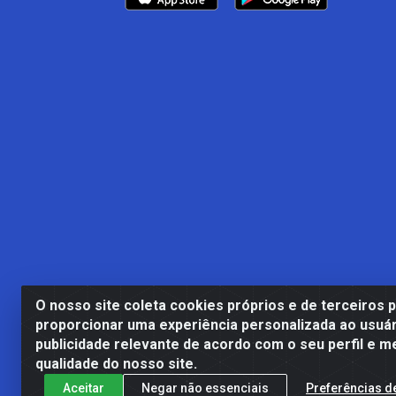
O nosso site coleta cookies próprios e de terceiros 
proporcionar uma experiência personalizada ao usuár
publicidade relevante de acordo com o seu perfil e m
Casa Cardão LTDA - Av. Amara
qualidade do nosso site.
Aceitar
Negar não essenciais
Preferências d