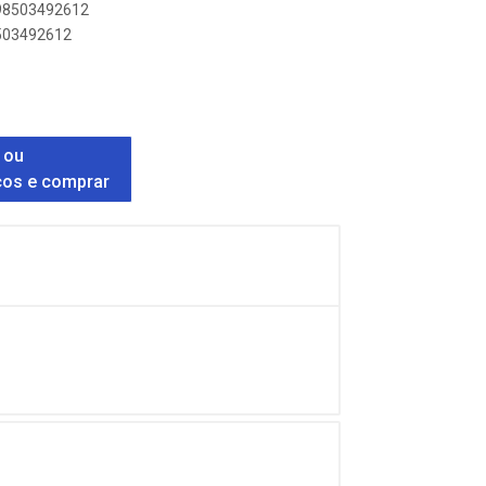
898503492612
8503492612
 ou
ços e comprar