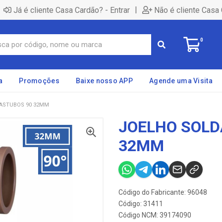
|
Já é cliente Casa Cardão? - Entrar
Não é cliente Casa 
0
a
Promoções
Baixe nosso APP
Agende uma Visita
ASTUBOS 90 32MM
JOELHO SOLD
32MM
Código do Fabricante: 96048
Código: 31411
Código NCM: 39174090