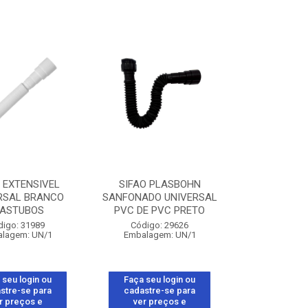
 EXTENSIVEL
SIFAO PLASBOHN
RSAL BRANCO
SANFONADO UNIVERSAL
LASTUBOS
PVC DE PVC PRETO
digo: 31989
Código: 29626
lagem: UN/1
Embalagem: UN/1
 seu login ou
Faça seu login ou
stre-se para
cadastre-se para
r preços e
ver preços e