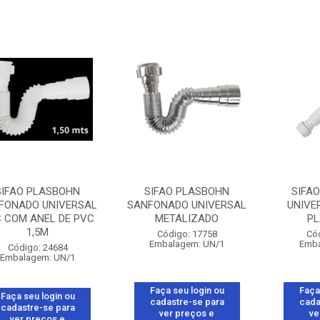
SIFAO PLASBOHN
SIFAO PLASBOHN
SIFAO
FONADO UNIVERSAL
SANFONADO UNIVERSAL
UNIVE
 COM ANEL DE PVC
METALIZADO
P
1,5M
Código: 17758
Có
Embalagem: UN/1
Emba
Código: 24684
Embalagem: UN/1
Faça seu login ou
Faça
Faça seu login ou
cadastre-se para
cada
cadastre-se para
ver preços e
ve
ver preços e