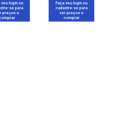
 seu login ou
Faça seu login ou
stre-se para
cadastre-se para
r preços e
ver preços e
comprar
comprar