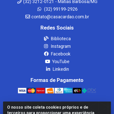
(32) 3212-0121 - Matias Barbosa/MG
(32) 99199-2926
contato@casacardao.com.br
Redes Sociais
Biblioteca
Instagram
Facebook
YouTube
Linkedin
Formas de Pagamento
O nosso site coleta cookies próprios e de
Casa Cardão LTDA - Av. Amaral Peixoto, 910 - Afonso
terceiros para proporcionar uma experiência