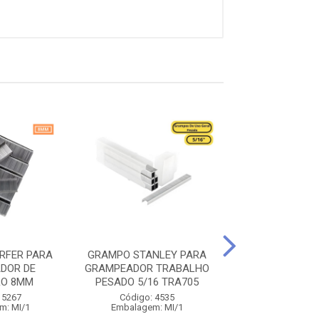
RFER PARA
GRAMPO STANLEY PARA
GRAMPO VOND
DOR DE
GRAMPEADOR TRABALHO
GRAMP.DE TAP
RO 8MM
PESADO 5/16 TRA705
8MM
 5267
Código: 4535
Código: 27
m: MI/1
Embalagem: MI/1
Embalagem: 