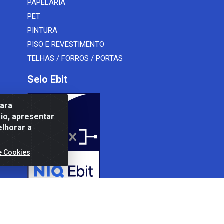
PAPELARIA
PET
PINTURA
PISO E REVESTIMENTO
TELHAS / FORROS / PORTAS
Selo Ebit
para
io, apresentar
elhorar a
e Cookies
l Peixoto, 910 - Afonso ArinosCom, Levy Gasparian/RJ - CEP 25.875-