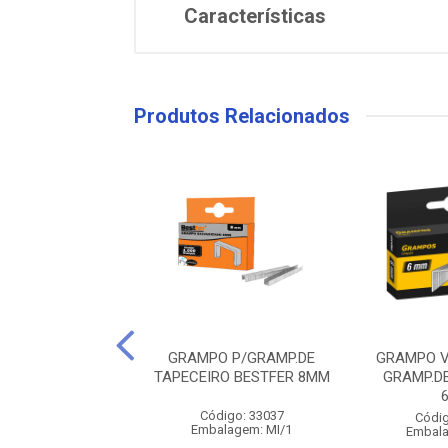
Características
Produtos Relacionados
 VONDER PARA
GRAMPO P/GRAMP.DE
GRAMPO V
.DE TAPECEIRO
TAPECEIRO BESTFER 8MM
GRAMP.D
8MM
Código: 33037
digo: 27537
Códig
Embalagem: MI/1
alagem: MI/1
Embala