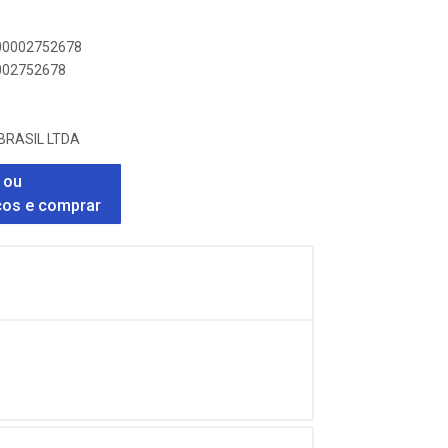
000002752678
0002752678
BRASIL LTDA
 ou
ços e comprar