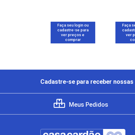
 seu login ou
Faça seu login ou
Faça se
astre-se para
cadastre-se para
cadast
er preços e
ver preços e
ver 
comprar
comprar
co
Cadastre-se para receber nossas 
Meus Pedidos