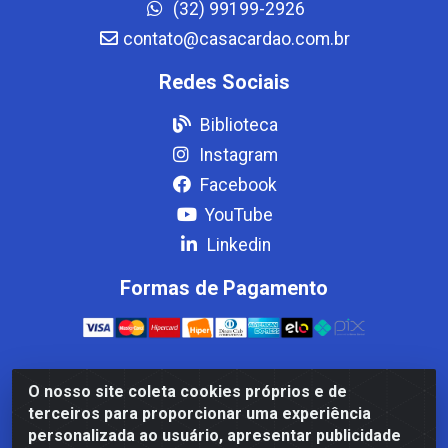
(32) 99199-2926
contato@casacardao.com.br
Redes Sociais
Biblioteca
Instagram
Facebook
YouTube
Linkedin
Formas de Pagamento
O nosso site coleta cookies próprios e de
Casa Cardão LTDA - Av. Amaral Peixoto, 910 - Afonso
terceiros para proporcionar uma experiência
ArinosCom, Levy Gasparian/RJ - CEP 25.875-000 - CNPJ
personalizada ao usuário, apresentar publicidade
32.287.542/0001-83