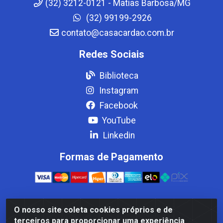
(32) 3212-0121 - Matias Barbosa/MG
(32) 99199-2926
contato@casacardao.com.br
Redes Sociais
Biblioteca
Instagram
Facebook
YouTube
Linkedin
Formas de Pagamento
O nosso site coleta cookies próprios e de
Casa Cardão LTDA - Av. Amaral Peixoto, 910 - Afonso
terceiros para proporcionar uma experiência