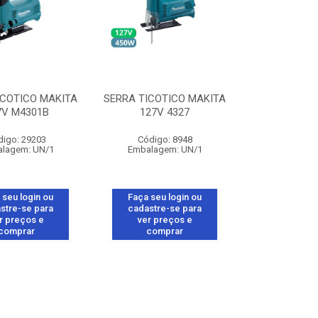
ICOTICO MAKITA
SERRA TICOTICO MAKITA
7V M4301B
127V 4327
digo: 29203
Código: 8948
lagem: UN/1
Embalagem: UN/1
 seu login ou
Faça seu login ou
stre-se para
cadastre-se para
r preços e
ver preços e
comprar
comprar