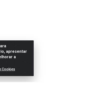
para
io, apresentar
elhorar a
e Cookies