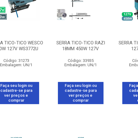
A TICO-TICO WESCO
SERRA TICO-TICO RAZI
SERRA T
0W 127V WS3772U
18MM 450W 127V
12
Código: 31273
Código: 33935
Có
Embalagem: UN/1
Embalagem: UN/1
Emba
Faça seu login ou
Faça seu login ou
Faça
cadastre-se para
cadastre-se para
cada
ver preços e
ver preços e
ve
comprar
comprar