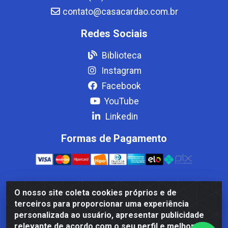
contato@casacardao.com.br
Redes Sociais
Biblioteca
Instagram
Facebook
YouTube
Linkedin
Formas de Pagamento
O nosso site coleta cookies próprios e de
Casa Cardão LTDA - Av. Amaral Peixoto, 910 - Afonso
terceiros para proporcionar uma experiência
ArinosCom, Levy Gasparian/RJ - CEP 25.875-000 - CNPJ
personalizada ao usuário, apresentar publicidade
32.287.542/0001-83
relevante de acordo com o seu perfil e melhorar a