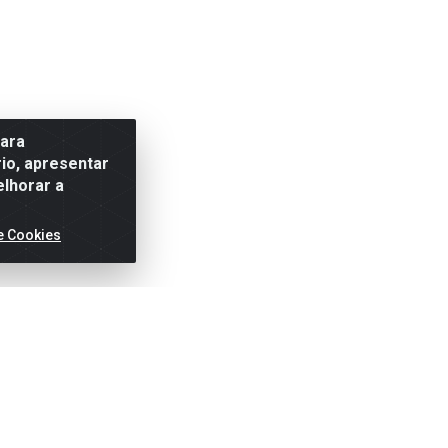
para
io, apresentar
elhorar a
e Cookies