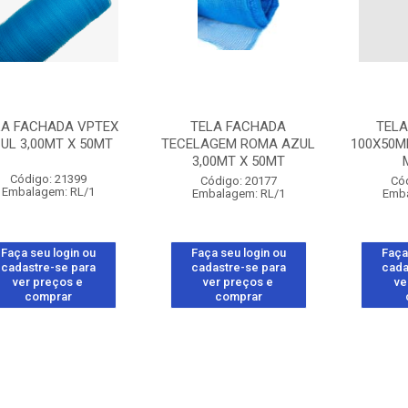
LA FACHADA VPTEX
TELA FACHADA
TEL
UL 3,00MT X 50MT
TECELAGEM ROMA AZUL
100X50MM
3,00MT X 50MT
Código: 21399
Código: 20177
Có
Embalagem: RL/1
Embalagem: RL/1
Emba
Faça seu login ou
Faça seu login ou
Faça
cadastre-se para
cadastre-se para
cada
ver preços e
ver preços e
ve
comprar
comprar