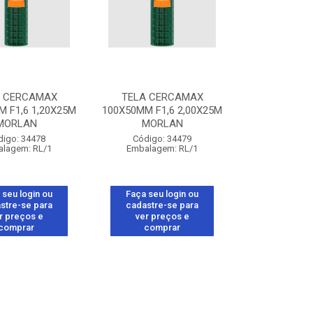
A CERCAMAX
TELA CERCAMAX
 F1,6 1,20X25M
100X50MM F1,6 2,00X25M
MORLAN
MORLAN
digo: 34478
Código: 34479
lagem: RL/1
Embalagem: RL/1
 seu login ou
Faça seu login ou
stre-se para
cadastre-se para
r preços e
ver preços e
comprar
comprar