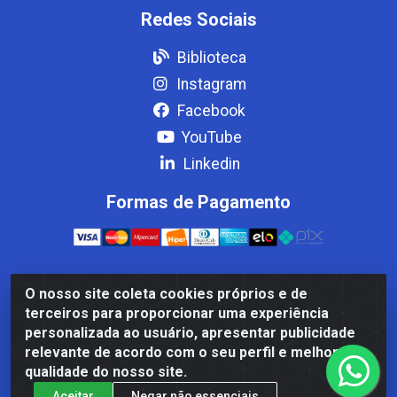
Redes Sociais
Biblioteca
Instagram
Facebook
YouTube
Linkedin
Formas de Pagamento
O nosso site coleta cookies próprios e de
Casa Cardão LTDA - Av. Amaral Peixoto, 910 - Afonso
terceiros para proporcionar uma experiência
ArinosCom, Levy Gasparian/RJ - CEP 25.875-000 - CNPJ
personalizada ao usuário, apresentar publicidade
32.287.542/0001-83
relevante de acordo com o seu perfil e melhorar a
qualidade do nosso site.
Aceitar
Negar não essenciais