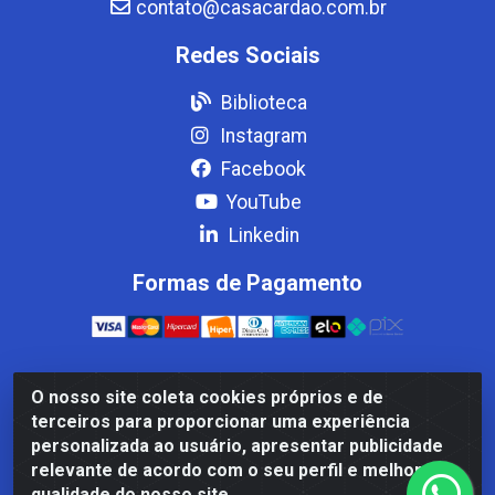
contato@casacardao.com.br
Redes Sociais
Biblioteca
Instagram
Facebook
YouTube
Linkedin
Formas de Pagamento
O nosso site coleta cookies próprios e de
Casa Cardão LTDA - Av. Amaral Peixoto, 910 - Afonso
terceiros para proporcionar uma experiência
ArinosCom, Levy Gasparian/RJ - CEP 25.875-000 - CNPJ
personalizada ao usuário, apresentar publicidade
32.287.542/0001-83
relevante de acordo com o seu perfil e melhorar a
qualidade do nosso site.