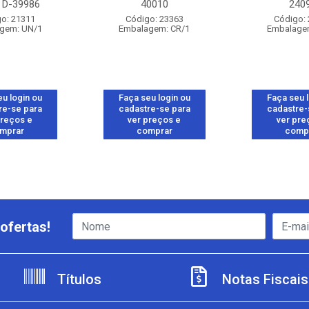
 D-39986
40010
240
o: 21311
Código: 23363
Código:
gem: UN/1
Embalagem: CR/1
Embalage
u login ou
Faça seu login ou
Faça seu 
re-se para
cadastre-se para
cadastre-
preços e
ver preços e
ver pre
mprar
comprar
comp
ofertas!
Títulos
Notas Fiscais