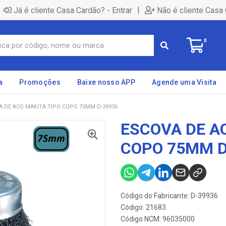
|
Já é cliente Casa Cardão? - Entrar
Não é cliente Casa 
0
a
Promoções
Baixe nosso APP
Agende uma Visita
A DE ACO MAKITA TIPO COPO 75MM D-39936
ESCOVA DE A
COPO 75MM D
Código do Fabricante: D-39936
Código: 21683
Código NCM: 96035000