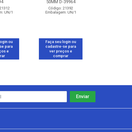
94
50MM D-39964
Código: 25
 21312
Código: 21392
Embalagem: 
m: UN/1
Embalagem: UN/1
login ou
Faça seu login ou
Faça seu log
se para
cadastre-se para
cadastre-se 
ços e
ver preços e
ver preços
rar
comprar
comprar