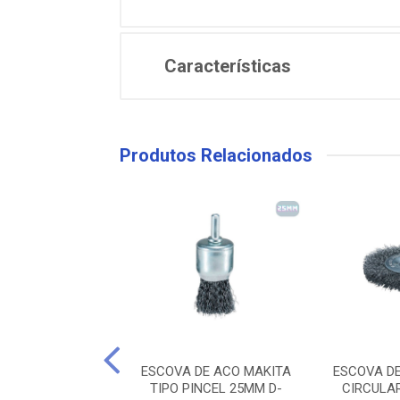
Características
Produtos Relacionados
 DE ACO NORTON
ESCOVA DE ACO MAKITA
ESCOVA D
ULAR 6” X 3/4
TIPO PINCEL 25MM D-
CIRCULA