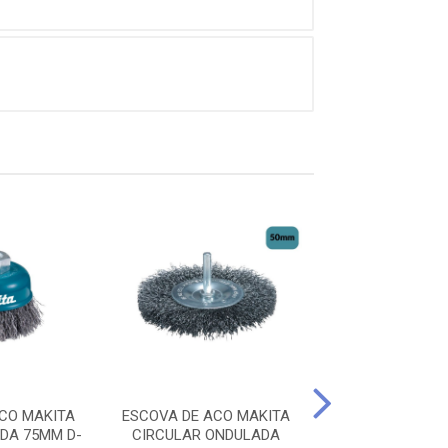
CO MAKITA
ESCOVA DE ACO MAKITA
ESCOVA DE ACO
DA 75MM D-
CIRCULAR ONDULADA
CIRCULAR 6” 