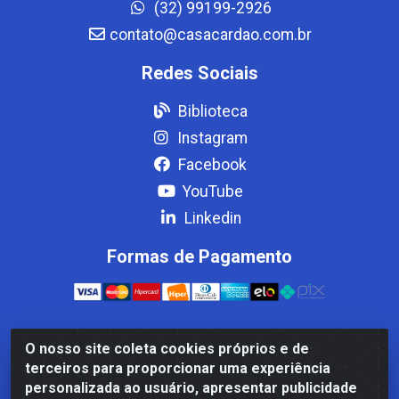
(32) 99199-2926
contato@casacardao.com.br
Redes Sociais
Biblioteca
Instagram
Facebook
YouTube
Linkedin
Formas de Pagamento
O nosso site coleta cookies próprios e de
Casa Cardão LTDA - Av. Amaral Peixoto, 910 - Afonso
terceiros para proporcionar uma experiência
ArinosCom, Levy Gasparian/RJ - CEP 25.875-000 - CNPJ
personalizada ao usuário, apresentar publicidade
32.287.542/0001-83