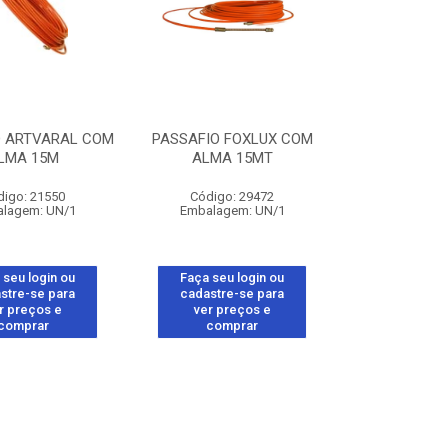
O ARTVARAL COM
PASSAFIO FOXLUX COM
LMA 15M
ALMA 15MT
digo: 21550
Código: 29472
lagem: UN/1
Embalagem: UN/1
 seu login ou
Faça seu login ou
stre-se para
cadastre-se para
r preços e
ver preços e
comprar
comprar