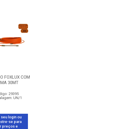
IO FOXLUX COM
LMA 30MT
digo: 29395
lagem: UN/1
 seu login ou
stre-se para
r preços e