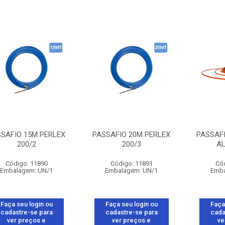
SAFIO 15M PERLEX
PASSAFIO 20M PERLEX
PASSAF
200/2
200/3
A
Código: 11890
Código: 11891
Có
Embalagem: UN/1
Embalagem: UN/1
Emba
Faça seu login ou
Faça seu login ou
Faça
cadastre-se para
cadastre-se para
cada
ver preços e
ver preços e
ve