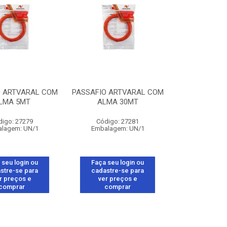
O ARTVARAL COM
PASSAFIO ARTVARAL COM
LMA 5MT
ALMA 30MT
digo: 27279
Código: 27281
lagem: UN/1
Embalagem: UN/1
 seu login ou
Faça seu login ou
stre-se para
cadastre-se para
r preços e
ver preços e
comprar
comprar