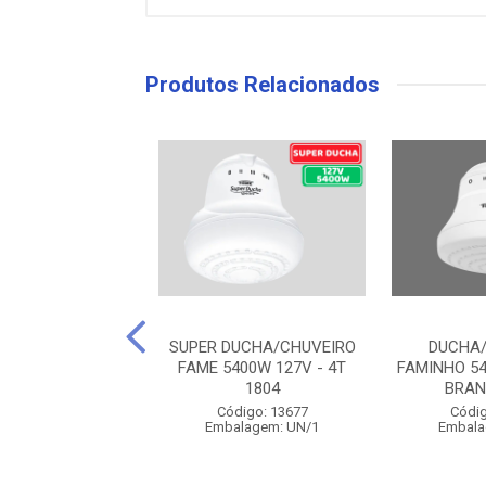
Produtos Relacionados
 FAME INTENSE
SUPER DUCHA/CHUVEIRO
DUCHA/
E 5400W 127V
FAME 5400W 127V - 4T
FAMINHO 54
1804
BRAN
digo: 31960
Código: 13677
Códig
alagem: UN/1
Embalagem: UN/1
Embala