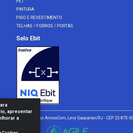
PET
PINTURA
PISO E REVESTIMENTO
TELHAS / FORROS / PORTAS
Selo Ebit
para
io, apresentar
elhorar a
l Peixoto, 910 - Afonso ArinosCom, Levy Gasparian/RJ - CEP 25.875-
e Cookies