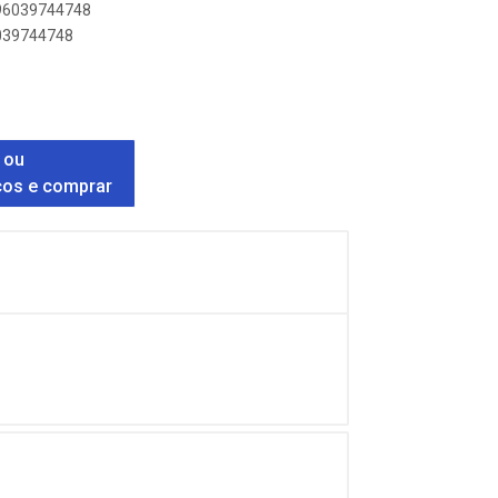
896039744748
6039744748
 ou
ços e comprar