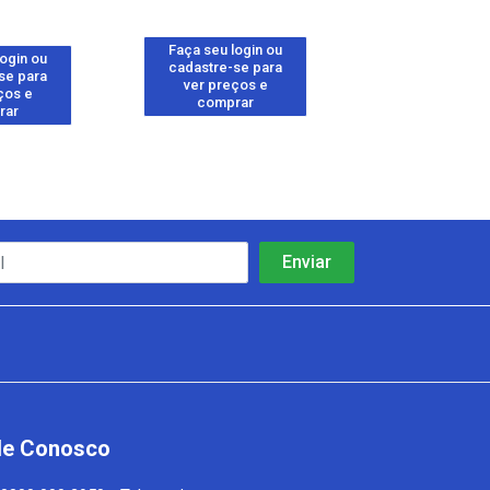
Faça seu login ou
Faça seu log
login ou
cadastre-se para
cadastre-se 
se para
ver preços e
ver preços
ços e
comprar
comprar
rar
le Conosco