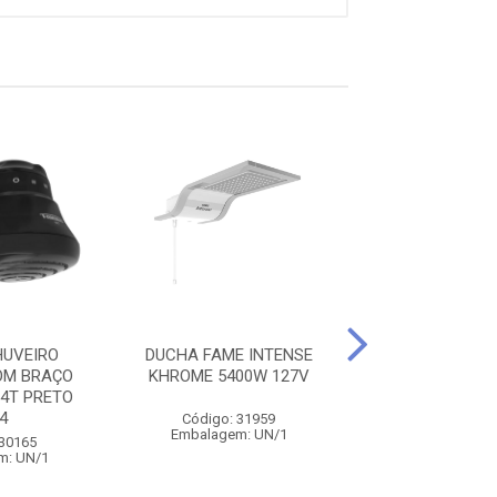
UVEIRO
DUCHA FAME INTENSE
DUCHA FAME I
OM BRAÇO
KHROME 5400W 127V
WHITE 5400W
4T PRETO
4
Código: 31959
Código: 31
Embalagem: UN/1
Embalagem: 
 30165
m: UN/1