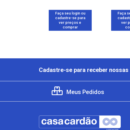
 seu login ou
Faça seu login ou
Faça se
astre-se para
cadastre-se para
cadast
er preços e
ver preços e
ver 
comprar
comprar
co
Cadastre-se para receber nossas 
Meus Pedidos