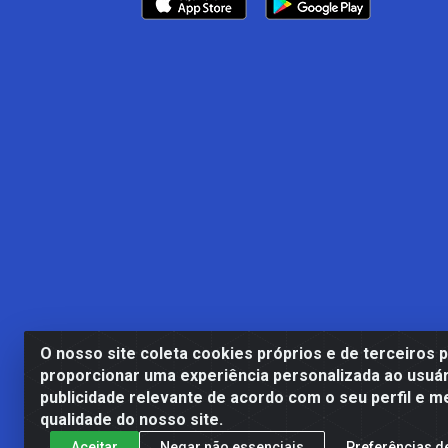
O nosso site coleta cookies próprios e de terceiros 
proporcionar uma experiência personalizada ao usuár
publicidade relevante de acordo com o seu perfil e m
Casa Cardão LTDA - Av. Amara
qualidade do nosso site.
Aceitar
Negar não essenciais
Preferências d