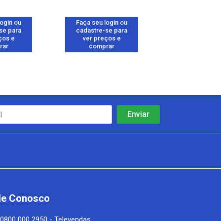
login ou
Faça seu login ou
Faça seu log
se para
cadastre-se para
cadastre-se 
ços e
ver preços e
ver preços
rar
comprar
comprar
le Conosco
0800 000 2950 - Televendas