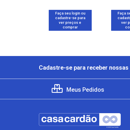
 seu login ou
Faça seu login ou
Faça se
astre-se para
cadastre-se para
cadast
er preços e
ver preços e
ver 
comprar
comprar
co
Cadastre-se para receber nossas 
Meus Pedidos