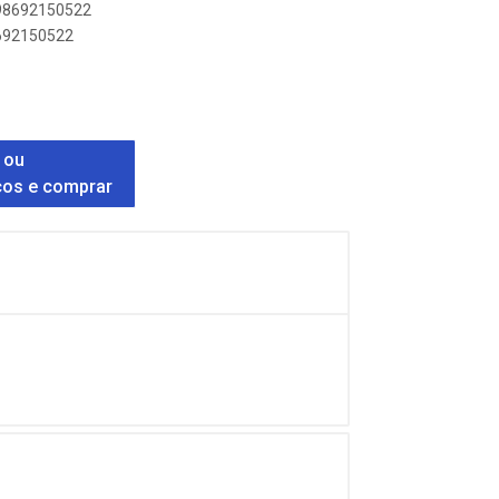
898692150522
8692150522
 ou
ços e comprar