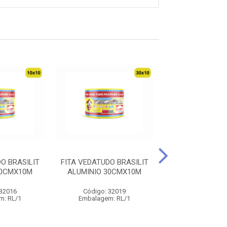
O BRASILIT
FITA VEDATUDO BRASILIT
IMPERMEABIL
10CMX10M
ALUMINIO 30CMX10M
QUARTZOLIT TE
1L
 32016
Código: 32019
Código: 23
m: RL/1
Embalagem: RL/1
Embalagem: 