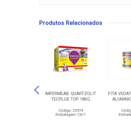
Produtos Relacionados
MEABILIZANTE
IMPERMEAB. QUARTZOLIT
FITA VEDA
OLIT TECPLUS 1
TECPLUS TOP 18KG
ALUMINI
1L
Código: 23974
Códig
digo: 23978
Embalagem: CX/1
Embala
alagem: EB/6