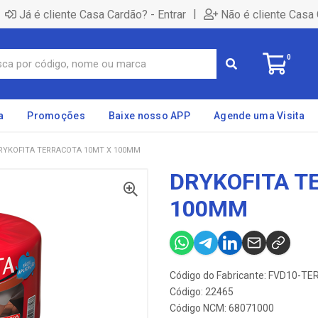
|
Já é cliente Casa Cardão? - Entrar
Não é cliente Casa 
0
a
Promoções
Baixe nosso APP
Agende uma Visita
RYKOFITA TERRACOTA 10MT X 100MM
DRYKOFITA T
100MM
Código do Fabricante: FVD10-T
Código: 22465
Código NCM: 68071000