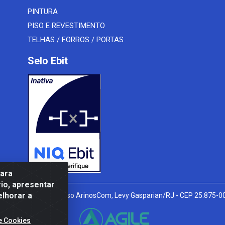
PINTURA
PISO E REVESTIMENTO
TELHAS / FORROS / PORTAS
Selo Ebit
para
io, apresentar
elhorar a
l Peixoto, 910 - Afonso ArinosCom, Levy Gasparian/RJ - CEP 25.875-
e Cookies