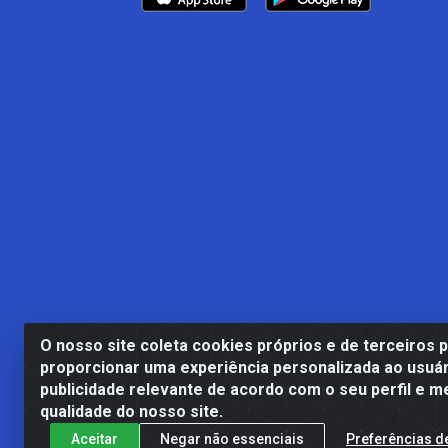
O nosso site coleta cookies próprios e de terceiros 
proporcionar uma experiência personalizada ao usuár
publicidade relevante de acordo com o seu perfil e m
Casa Cardão LTDA - Av. Amara
qualidade do nosso site.
Aceitar
Negar não essenciais
Preferências d