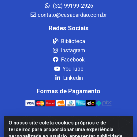
(32) 99199-2926
contato@casacardao.com.br
Redes Sociais
Biblioteca
Instagram
Facebook
YouTube
Linkedin
Formas de Pagamento
O nosso site coleta cookies próprios e de
Casa Cardão LTDA - Av. Amaral Peixoto, 910 - Afonso
terceiros para proporcionar uma experiência
ArinosCom, Levy Gasparian/RJ - CEP 25.875-000 - CNPJ
personalizada ao usuário, apresentar publicidade